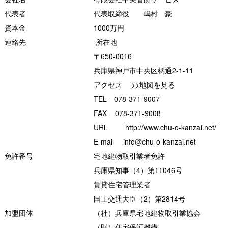
代表者
代表取締役 嶋村 豪
資本金
1000万円
連絡先
所在地
〒650-0016
兵庫県神戸市中央区橘通2-1-11
アクセス >>
地図を見る
TEL 078-371-9007
FAX 078-371-9008
URL http://www.chu-o-kanzai.net/
E-mail info@chu-o-kanzai.net
免許番号
宅地建物取引業者免許
兵庫県知事（4）第11046号
賃貸住宅管理業者
国土交通大臣（2）第2814号
加盟団体
（社）兵庫県宅地建物取引業協会
（財）住宅保証機構